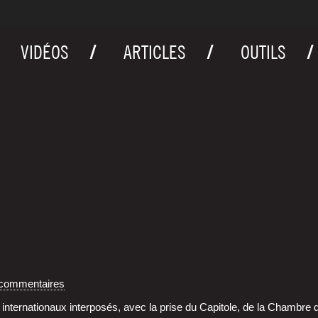
VIDÉOS
ARTICLES
OUTILS
 commentaires
ter­na­tio­naux inter­po­sés, avec la prise du Capi­tole, de la Chambr