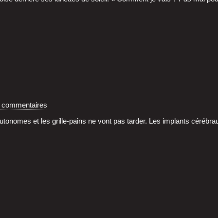
s commentaires
 auto­nomes et les grille-pains ne vont pas tar­der. Les implants céré­b