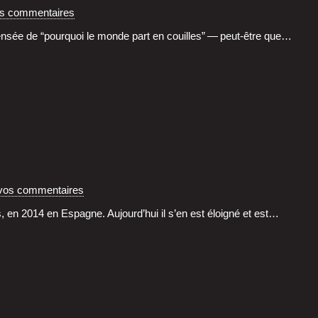
os commentaires
sée de “pour­quoi le monde part en couilles” — peut-être que…
vos commentaires
­mos, en 2014 en Espagne. Aujourd’­hui il s’en est éloi­gné et est…