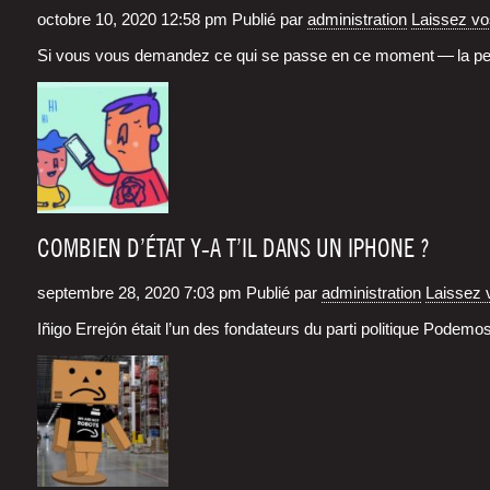
octobre 10, 2020 12:58 pm
Publié par
administration
Laissez v
Si vous vous deman­dez ce qui se passe en ce moment — la pen­
COMBIEN D’ÉTAT Y‑A T’IL DANS UN IPHONE ?
septembre 28, 2020 7:03 pm
Publié par
administration
Laissez 
Iñi­go Erre­jón était l’un des fon­da­teurs du par­ti poli­tique Pode