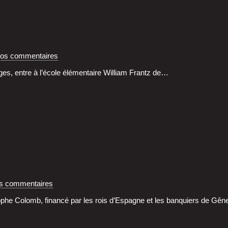
vos commentaires
es, entre à l’é­cole élé­men­taire William Frantz de…
os commentaires
­tophe Colomb, finan­cé par les rois d’Es­pagne et les ban­quiers de Gê