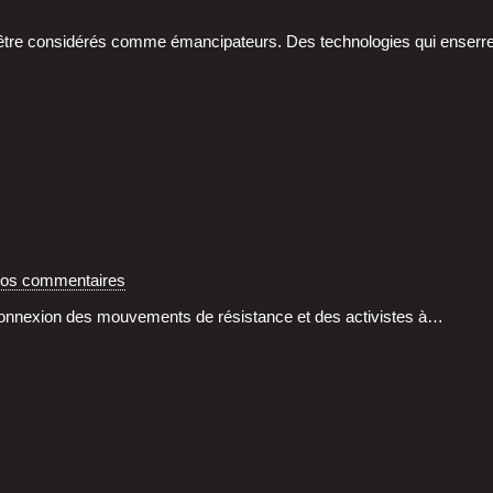
ent être consi­dé­rés comme éman­ci­pa­teurs. Des tech­no­lo­gies qui enser
vos commentaires
onnexion des mou­ve­ments de résis­tance et des acti­vistes à…