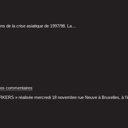
iens de la crise asia­tique de 1997/98. La…
vos commentaires
S » réa­li­sée mer­cre­di 18 novembre rue Neuve à Bruxelles, à l’i