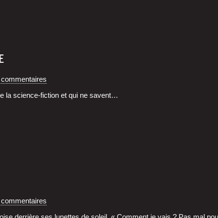
E
 commentaires
 de la science-fic­tion et qui ne savent…
 commentaires
s toise der­rière ses lunettes de soleil. « Com­ment je vais ? Pas mal p