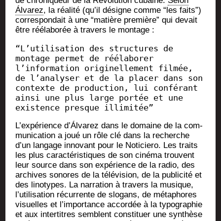
de chro­ni­queur de la Révo­lu­tion cubaine.
Selon
Álva­rez
, la réa­li­té (qu’il désigne comme “les faits”)
cor­res­pon­dait à une “matière pre­mière” qui devait
être rééla­bo­rée à tra­vers le montage :
“L’utilisation des structures de 
montage permet de réélaborer 
l’information originellement filmée, 
de l’analyser et de la placer dans son 
contexte de production, lui conférant 
ainsi une plus large portée et une 
existence presque illimitée”
L’expérience d’Álvarez dans le domaine de la com­
mu­ni­ca­tion a joué un rôle clé dans la recherche
d’un lan­gage inno­vant pour le Noti­cie­ro. Les traits
les plus carac­té­ris­tiques de son ciné­ma trouvent
leur source dans son expé­rience de la radio, des
archives sonores de la télé­vi­sion, de la publi­ci­té et
des lino­types. La nar­ra­tion à tra­vers la musique,
l’utilisation récur­rente de slo­gans, de méta­phores
visuelles et l’importance accor­dée à la typo­gra­phie
et aux inter­titres semblent consti­tuer une syn­thèse