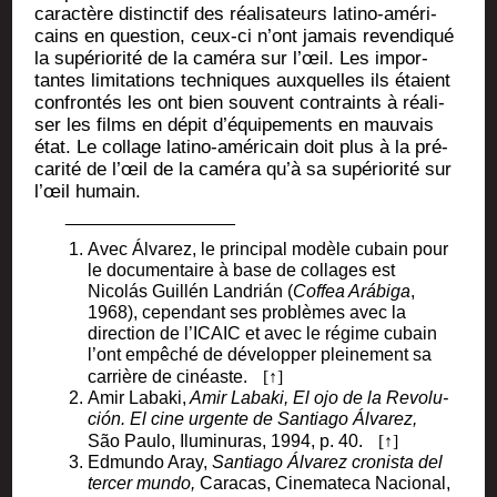
carac­tère dis­tinc­tif des réa­li­sa­teurs lati­no-amé­ri­
cains en ques­tion, ceux-ci n’ont jamais reven­di­qué
la supé­rio­ri­té de la camé­ra sur l’œil. Les impor­
tantes limi­ta­tions tech­niques aux­quelles ils étaient
confron­tés les ont bien sou­vent contraints à réa­li­
ser les films en dépit d’équipements en mau­vais
état. Le col­lage lati­no-amé­ri­cain doit plus à la pré­
ca­ri­té de l’œil de la camé­ra qu’à sa supé­rio­ri­té sur
l’œil humain.
Avec Álva­rez, le prin­ci­pal modèle cubain pour
le docu­men­taire à base de col­lages est
Nicolás Guillén Lan­drián (
Cof­fea Ará­bi­ga
,
1968), cepen­dant ses pro­blèmes avec la
direc­tion de l’ICAIC et avec le régime cubain
l’ont empê­ché de déve­lop­per plei­ne­ment sa
car­rière de cinéaste.
Amir Laba­ki,
Amir Laba­ki, El ojo de la Revo­lu­
ción. El cine urgente de San­tia­go Álva­rez,
São Pau­lo, Ilu­mi­nu­ras, 1994, p. 40.
Edmun­do Aray,
San­tia­go Álva­rez cro­nis­ta del
ter­cer mun­do,
Cara­cas, Cine­ma­te­ca Nacio­nal,