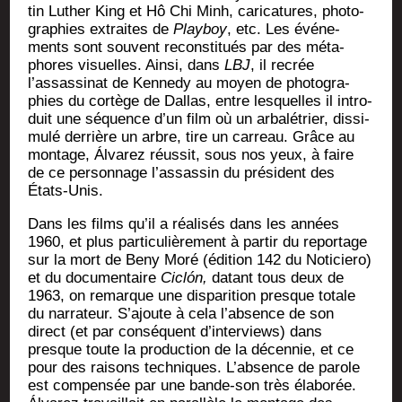
tin Luther King et Hô Chi Minh, cari­ca­tures, pho­to­
gra­phies extraites de
Play­boy
, etc. Les évé­ne­
ments sont sou­vent recons­ti­tués par des méta­
phores visuelles. Ain­si, dans
LBJ
, il recrée
l’assassinat de Ken­ne­dy au moyen de pho­to­gra­
phies du cor­tège de Dal­las, entre les­quelles il intro­
duit une séquence d’un film où un arba­lé­trier, dis­si­
mu­lé der­rière un arbre, tire un car­reau. Grâce au
mon­tage, Álva­rez réus­sit, sous nos yeux, à faire
de ce per­son­nage l’assassin du pré­sident des
États-Unis.
Dans les films qu’il a réa­li­sés dans les années
1960, et plus par­ti­cu­liè­re­ment à par­tir du repor­tage
sur la mort de Beny Moré (édi­tion 142 du Noti­cie­ro)
et du docu­men­taire
Ciclón,
datant tous deux de
1963, on remarque une dis­pa­ri­tion presque totale
du nar­ra­teur. S’ajoute à cela l’absence de son
direct (et par consé­quent d’interviews) dans
presque toute la pro­duc­tion de la décen­nie, et ce
pour des rai­sons tech­niques. L’absence de parole
est com­pen­sée par une bande-son très éla­bo­rée.