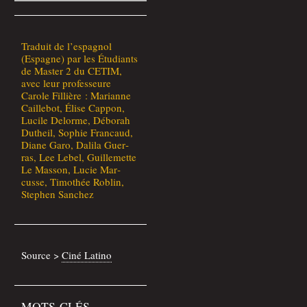
Tra­duit de l’espagnol
(Espagne) par les Étu­diants
de Mas­ter 2 du CETIM,
avec leur pro­fes­seure
Carole Fillière : Marianne
Caille­bot, Élise Cap­pon,
Lucile Delorme, Débo­rah
Dutheil, Sophie Fran­caud,
Diane Garo, Dali­la Guer­
ras, Lee Lebel, Guille­mette
Le Mas­son, Lucie Mar­
cusse, Timo­thée Roblin,
Ste­phen Sanchez
Source >
Ciné Lati­no
MOTS-CLÉS