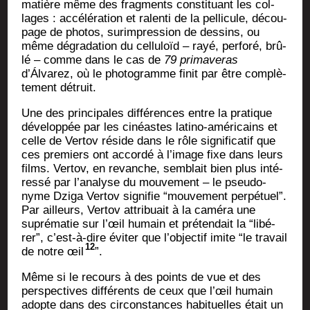
matière même des frag­ments consti­tuant les col­
lages : accé­lé­ra­tion et ralen­ti de la pel­li­cule, décou­
page de pho­tos, sur­im­pres­sion de des­sins, ou
même dégra­da­tion du cel­lu­loïd – rayé, per­fo­ré, brû­
lé – comme dans le cas de
79 pri­ma­ve­ras
d’Álvarez, où le pho­to­gramme finit par être com­plè­
te­ment détruit.
Une des prin­ci­pales dif­fé­rences entre la pra­tique
déve­lop­pée par les cinéastes lati­no-amé­ri­cains et
celle de Ver­tov réside dans le rôle signi­fi­ca­tif que
ces pre­miers ont accor­dé à l’image fixe dans leurs
films. Ver­tov, en revanche, sem­blait bien plus inté­
res­sé par l’analyse du mou­ve­ment – le pseu­do­
nyme Dzi­ga Ver­tov signi­fie “mou­ve­ment per­pé­tuel”.
Par ailleurs, Ver­tov attri­buait à la camé­ra une
supré­ma­tie sur l’œil humain et pré­ten­dait la “libé­
rer”, c’est-à-dire évi­ter que l’objectif imite “le tra­vail
12
de notre œil
”.
Même si le recours à des points de vue et des
pers­pec­tives dif­fé­rents de ceux que l’œil humain
adopte dans des cir­cons­tances habi­tuelles était un