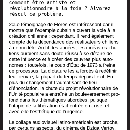
comment être artiste et 
révolutionnaire à la fois ? Álvarez 
résout ce problème.
20
Le témoi­gnage de Flores est inté­res­sant car il
montre que l’exemple cubain a ouvert la voie à la
créa­tion chi­lienne ; cepen­dant, il rend éga­le­ment
compte de la dépen­dance des réa­li­sa­teurs chi­liens
à ce modèle. Au fil des années, les cinéastes chi­
liens auraient sans doute réus­si à se défaire de
cette influence et à créer des œuvres plus auto­
nomes ; tou­te­fois, le coup d’État de 1973 a frei­né
ce pro­ces­sus. La dic­ta­ture les a for­cés à redé­fi­nir
leur œuvre, la plu­part du temps depuis l’exil. En
plus du chan­ge­ment trau­ma­ti­sant de lieu
d’énonciation, la chute du pro­jet révo­lu­tion­naire de
l’Unité popu­laire a entraî­né un bou­le­ver­se­ment pro­
fond dans les thé­ma­tiques abor­dées, puisque
l’utopie de la libé­ra­tion était entrée en crise, et
avec elle l’esthétique de l’urgence.
Le col­lage audio­vi­suel lati­no-amé­ri­cain est proche,
par cer­tains aspects, du ciné­ma de Dzi­ga Ver­tov.