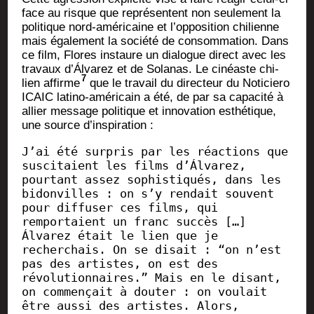
face au risque que repré­sentent non seule­ment la
poli­tique nord-amé­ri­caine et l’opposition chi­lienne
mais éga­le­ment la socié­té de consom­ma­tion. Dans
ce film, Flores ins­taure un dia­logue direct avec les
tra­vaux d’Álvarez et de Sola­nas. Le cinéaste chi­
7
lien affirme
que le tra­vail du direc­teur du Noti­cie­ro
ICAIC lati­no-amé­ri­cain a été, de par sa capa­ci­té à
allier mes­sage poli­tique et inno­va­tion esthé­tique,
une source d’inspiration :
J’ai été surpris par les réactions que 
suscitaient les films d’Álvarez, 
pourtant assez sophistiqués, dans les 
bidonvilles : on s’y rendait souvent 
pour diffuser ces films, qui 
remportaient un franc succès […] 
Álvarez était le lien que je 
recherchais. On se disait : “on n’est 
pas des artistes, on est des 
révolutionnaires.” Mais en le disant, 
on commençait à douter : on voulait 
être aussi des artistes. Alors, 