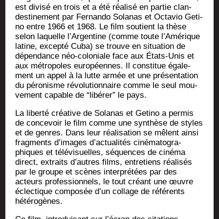
est divi­sé en trois et a été réa­li­sé en par­tie clan­
des­ti­ne­ment par Fer­nan­do Sola­nas et Octa­vio Geti­
no entre 1966 et 1968. Le film sou­tient la thèse
selon laquelle l’Argentine (comme toute l’Amérique
latine, excep­té Cuba) se trouve en situa­tion de
dépen­dance néo-colo­niale face aux États-Unis et
aux métro­poles euro­péennes. Il consti­tue éga­le­
ment un appel à la lutte armée et une pré­sen­ta­tion
du péro­nisme révo­lu­tion­naire comme le seul mou­
ve­ment capable de “libé­rer” le pays.
La liber­té créa­tive de Sola­nas et Geti­no a per­mis
de conce­voir le film comme une syn­thèse de styles
et de genres. Dans leur réa­li­sa­tion se mêlent ain­si
frag­ments d’images d’actualités ciné­ma­to­gra­
phiques et télé­vi­suelles, séquences de ciné­ma
direct, extraits d’autres films, entre­tiens réa­li­sés
par le groupe et scènes inter­pré­tées par des
acteurs pro­fes­sion­nels, le tout créant une œuvre
éclec­tique com­po­sée d’un col­lage de réfé­rents
hétérogènes.