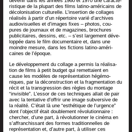
deve­nir dans les années 1960 et 1970 une carac­té­
ris­tique de la plu­part des films lati­no-amé­ri­cains de
déco­lo­ni­sa­tion cultu­relle. L’insertion de col­lages
réa­li­sés à par­tir d’un réper­toire varié d’archives
audio­vi­suelles et d’images fixes – pho­tos, cou­
pures de jour­naux et de maga­zines, bro­chures
publi­ci­taires, des­sins, etc. – s’est lar­ge­ment déve­
lop­pée dans le film docu­men­taire et, dans une
moindre mesure, dans les fic­tions lati­no-amé­ri­
caines de l’époque.
Le déve­lop­pe­ment du col­lage a per­mis la réa­li­sa­
tion de films à petit bud­get qui remet­taient en
cause les modèles de repré­sen­ta­tion hégé­mo­
niques, par la décons­truc­tion et la frag­men­ta­tion du
récit et la trans­gres­sion des règles du mon­tage
“invi­sible”. L’essor de ces tech­niques allait de pair
avec la ten­ta­tive d’offrir une image sub­ver­sive de
la réa­li­té. C’était là une “esthé­tique de l’urgence”
dont l’objectif était dou­ble­ment révo­lu­tion­naire :
cher­cher, d’une part, à révo­lu­tion­ner le ciné­ma en
s’affranchissant des formes tra­di­tion­nelles de
repré­sen­ta­tion et, d’autre part, à uti­li­ser ces