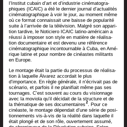
l’Institut cubain d’art et d’industrie ciné­ma­to­gra­
phiques (ICAIC) a été le der­nier jour­nal d’actualités
ciné­ma­to­gra­phique à voir le jour, au moment même
où ce for­mat connais­sait une baisse de popu­la­ri­té
suite à l’arrivée de la télé­vi­sion. Mal­gré son appa­ri­
tion tar­dive, le Noti­cie­ro ICAIC lati­no-amé­ri­cain a
réus­si à impo­ser son style en matière de réa­li­sa­
tion docu­men­taire et est deve­nu une réfé­rence
ciné­ma­to­gra­phique incon­tour­nable à Cuba, en Amé­
rique latine et pour nombre de cinéastes mili­tants
en Europe.
Le mon­tage était la par­tie du pro­ces­sus de réa­li­sa­
tion à laquelle Álva­rez accor­dait le plus
d’importance. En règle géné­rale, il n’écrivait pas de
scé­na­rio, et par­fois il ne pla­ni­fiait même pas ses
tour­nages. C’est sou­vent au cours du vision­nage
avec la movio­la qu’il déci­dait de la struc­ture et de
2
la thé­ma­tique de ses docu­men­taires
. Pour ce
cinéaste, le mon­tage dépen­dait d’une série de posi­
tion­ne­ments vis-à-vis de la réa­li­té dans laquelle il
était plon­gé et de son rôle, ouver­te­ment assu­mé,