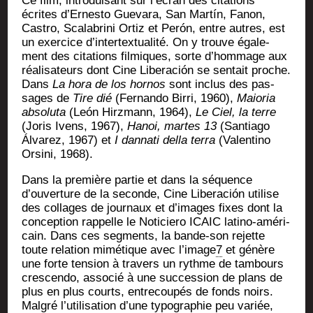
Ce film, intro­dui­sant sur l’écran des cita­tions
écrites d’Ernesto Gue­va­ra, San Martín, Fanon,
Cas­tro, Sca­la­bri­ni Ortiz et Perón, entre autres, est
un exer­cice d’intertextualité. On y trouve éga­le­
ment des cita­tions fil­miques, sorte d’hommage aux
réa­li­sa­teurs dont Cine Libe­ra­ción se sen­tait proche.
Dans
La hora de los hor­nos
sont inclus des pas­
sages de
Tire dié
(Fer­nan­do Bir­ri, 1960),
Maio­ria
abso­lu­ta
(León Hirz­mann, 1964),
Le Ciel, la terre
(Joris Ivens, 1967),
Hanoi, martes 13
(San­tia­go
Álva­rez, 1967) et
I dan­na­ti del­la ter­ra
(Valen­ti­no
Orsi­ni, 1968).
Dans la pre­mière par­tie et dans la séquence
d’ouverture de la seconde, Cine Libe­ra­ción uti­lise
des col­lages de jour­naux et d’images fixes dont la
concep­tion rap­pelle le Noti­cie­ro ICAIC lati­no-amé­ri­
cain. Dans ces seg­ments, la bande-son rejette
toute rela­tion mimé­tique avec l’image
7
et génère
une forte ten­sion à tra­vers un rythme de tam­bours
cres­cen­do, asso­cié à une suc­ces­sion de plans de
plus en plus courts, entre­cou­pés de fonds noirs.
Mal­gré l’utilisation d’une typo­gra­phie peu variée,