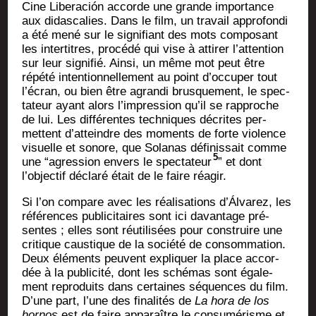
Cine Libe­ra­ción accorde une grande impor­tance
aux didas­ca­lies. Dans le film, un tra­vail appro­fon­di
a été mené sur le signi­fiant des mots com­po­sant
les inter­titres, pro­cé­dé qui vise à atti­rer l’attention
sur leur signi­fié. Ain­si, un même mot peut être
répé­té inten­tion­nel­le­ment au point d’occuper tout
l’écran, ou bien être agran­di brus­que­ment, le spec­
ta­teur ayant alors l’impression qu’il se rap­proche
de lui. Les dif­fé­rentes tech­niques décrites per­
mettent d’atteindre des moments de forte vio­lence
visuelle et sonore, que Sola­nas défi­nis­sait comme
5
une “agres­sion envers le spec­ta­teur
” et dont
l’objectif décla­ré était de le faire réagir.
Si l’on com­pare avec les réa­li­sa­tions d’Álvarez, les
réfé­rences publi­ci­taires sont ici davan­tage pré­
sentes ; elles sont réuti­li­sées pour construire une
cri­tique caus­tique de la socié­té de consom­ma­tion.
Deux élé­ments peuvent expli­quer la place accor­
dée à la publi­ci­té, dont les sché­mas sont éga­le­
ment repro­duits dans cer­taines séquences du film.
D’une part, l’une des fina­li­tés de
La hora de los
hor­nos
est de faire appa­raître le consu­mé­risme et