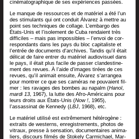
ciné­ma­to­gra­phique de ses expé­riences passées.
Le manque de res­sources et de maté­riel a été l’un
des sti­mu­lants qui ont conduit Álva­rez à mettre au
point ses tech­niques de col­lage. L’embargo des
États-Unis et l’isolement de Cuba ren­daient très
dif­fi­ciles – mais pas impos­sibles – l’envoi de cor­
res­pon­dants dans les pays du bloc capi­ta­liste et
l’entrée de docu­ments d’archives. Tan­dis qu’il était
déli­cat de faire entrer du maté­riel audio­vi­suel dans
le pays, il était plus facile de pas­ser clan­des­ti­ne­
ment des revues. À l’aide d’images tirées de ces
revues, qu’il ani­mait ensuite, Álva­rez s’arrangea
pour mon­trer ce que ses camé­ras ne pou­vaient fil­
mer : les ravages des bombes au napalm (
Hanoï,
mar­di 13
, 1967), la lutte des Afro-Amé­ri­cains pour
leurs droits aux États-Unis (
Now !
, 1965),
l’assassinat de Ken­ne­dy (
LBJ
, 1968), etc.
Le maté­riel uti­li­sé est extrê­me­ment hété­ro­gène :
extraits de wes­terns, enre­gis­tre­ments, pho­tos de
vitraux, presse à sen­sa­tion, docu­men­taires ani­ma­
liers, dis­cours fil­més de Sto­ke­ly Car­mi­chael, Mar­