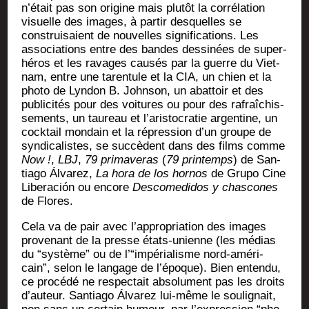
n’était pas son ori­gine mais plu­tôt la cor­ré­la­tion
visuelle des images, à par­tir des­quelles se
construi­saient de nou­velles signi­fi­ca­tions. Les
asso­cia­tions entre des bandes des­si­nées de super-
héros et les ravages cau­sés par la guerre du Viet­
nam, entre une taren­tule et la CIA, un chien et la
pho­to de Lyn­don B. John­son, un abat­toir et des
publi­ci­tés pour des voi­tures ou pour des rafraî­chis­
se­ments, un tau­reau et l’aristocratie argen­tine, un
cock­tail mon­dain et la répres­sion d’un groupe de
syn­di­ca­listes, se suc­cèdent dans des films comme
Now !
,
LBJ
,
79 pri­ma­ve­ras
(
79 prin­temps
) de San­
tia­go Álva­rez,
La hora de los hor­nos
de Gru­po Cine
Libe­ra­ción ou encore
Des­co­me­di­dos y chas­cones
de Flores.
Cela va de pair avec l’appropriation des images
pro­ve­nant de la presse états-unienne (les médias
du “sys­tème” ou de l’“impérialisme nord-amé­ri­
cain”, selon le lan­gage de l’époque). Bien enten­du,
ce pro­cé­dé ne res­pec­tait abso­lu­ment pas les droits
d’auteur. San­tia­go Álva­rez lui-même le sou­li­gnait,