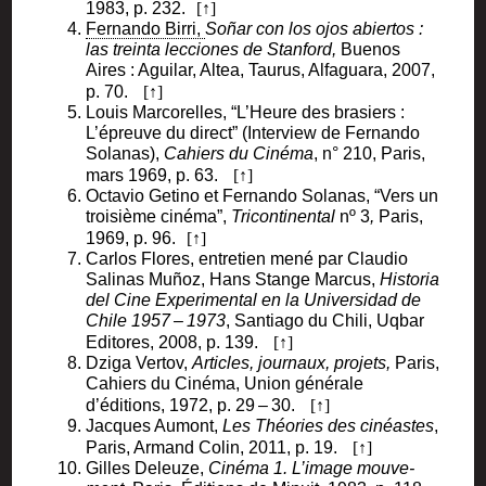
1983, p. 232.
Fer­nan­do Bir­ri,
Soñar con los ojos abier­tos :
las trein­ta lec­ciones de Stan­ford,
Bue­nos
Aires : Agui­lar, Altea, Tau­rus, Alfa­gua­ra, 2007,
p. 70.
Louis Mar­co­relles, “L’Heure des bra­siers :
L’épreuve du direct” (Inter­view de Fer­nan­do
Sola­nas),
Cahiers du Ciné­ma
, n° 210, Paris,
mars 1969, p. 63.
Octa­vio Geti­no et Fer­nan­do Sola­nas, “Vers un
troi­sième ciné­ma”,
Tri­con­ti­nen­tal
nº 3
,
Paris,
1969, p. 96.
Car­los Flores, entre­tien mené par Clau­dio
Sali­nas Muñoz, Hans Stange Mar­cus,
His­to­ria
del Cine Expe­ri­men­tal en la Uni­ver­si­dad de
Chile 1957 – 1973
, San­tia­go du Chi­li, Uqbar
Edi­tores, 2008, p. 139.
Dzi­ga Ver­tov,
Articles, jour­naux, pro­jets,
Paris,
Cahiers du Ciné­ma, Union géné­rale
d’éditions, 1972, p. 29 – 30.
Jacques Aumont,
Les Théo­ries des cinéastes
,
Paris, Armand Colin, 2011, p. 19.
Gilles Deleuze,
Ciné­ma 1. L’image mou­ve­