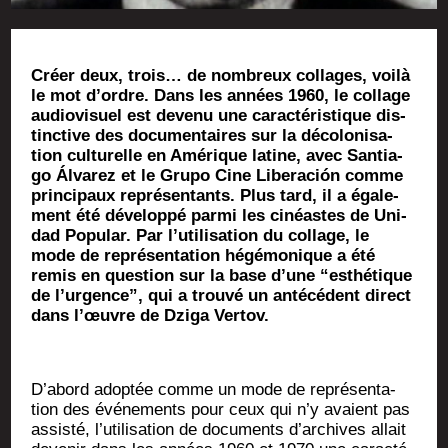
Créer deux, trois… de nom­breux col­lages, voi­là
le mot d’ordre.
Dans les années 1960, le col­lage
audio­vi­suel est deve­nu une carac­té­ris­tique dis­
tinc­tive des docu­men­taires sur la déco­lo­ni­sa­
tion cultu­relle en Amé­rique latine, avec San­tia­
go Álva­rez et le Gru­po Cine Libe­ra­ción comme
prin­ci­paux repré­sen­tants. Plus tard, il a éga­le­
ment été déve­lop­pé par­mi les cinéastes de Uni­
dad Popu­lar. Par l’u­ti­li­sa­tion du col­lage, le
mode de repré­sen­ta­tion hégé­mo­nique a été
remis en ques­tion sur la base d’une “esthé­tique
de l’ur­gence”, qui a trou­vé un anté­cé­dent direct
dans l’œuvre de Dzi­ga Vertov.
D’abord adop­tée comme un mode de repré­sen­ta­
tion des évé­ne­ments pour ceux qui n’y avaient pas
assis­té, l’utilisation de docu­ments d’archives allait