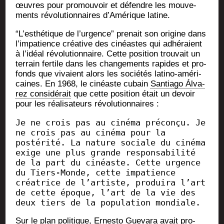
œuvres pour pro­mou­voir et défendre les mou­ve­
ments révo­lu­tion­naires d’Amérique latine.
“L’esthétique de l’urgence” pre­nait son ori­gine dans
l’impatience créa­tive des cinéastes qui adhé­raient
à l’idéal révo­lu­tion­naire. Cette posi­tion trou­vait un
ter­rain fer­tile dans les chan­ge­ments rapides et pro­
fonds que vivaient alors les socié­tés lati­no-amé­ri­
caines. En 1968, le cinéaste cubain
San­tia­go Álva­
rez consi­dé­rait
que cette posi­tion était un devoir
pour les réa­li­sa­teurs révolutionnaires :
Je ne crois pas au cinéma préconçu. Je 
ne crois pas au cinéma pour la 
postérité. La nature sociale du cinéma 
exige une plus grande responsabilité 
de la part du cinéaste. Cette urgence 
du Tiers-Monde, cette impatience 
créatrice de l’artiste, produira l’art 
de cette époque, l’art de la vie des 
deux tiers de la population mondiale.
Sur le plan poli­tique, Ernes­to Gue­va­ra avait pro­