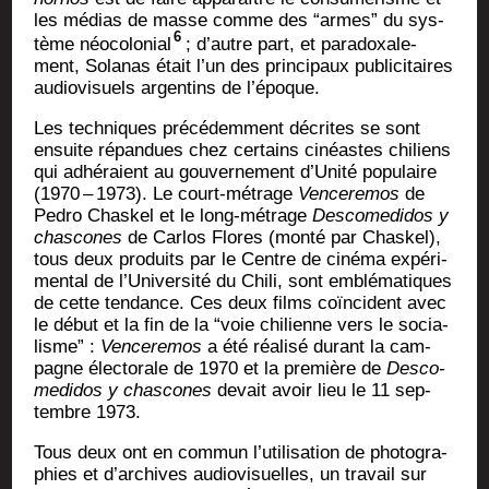
les médias de masse comme des “armes” du sys­
6
tème néo­co­lo­nial
; d’autre part, et para­doxa­le­
ment, Sola­nas était l’un des prin­ci­paux publi­ci­taires
audio­vi­suels argen­tins de l’époque.
Les tech­niques pré­cé­dem­ment décrites se sont
ensuite répan­dues chez cer­tains cinéastes chi­liens
qui adhé­raient au gou­ver­ne­ment d’Unité popu­laire
(1970 – 1973). Le court-métrage
Ven­ce­re­mos
de
Pedro Chas­kel et le long-métrage
Des­co­me­di­dos y
chas­cones
de Car­los Flores (mon­té par Chas­kel),
tous deux pro­duits par le Centre de ciné­ma expé­ri­
men­tal de l’Université du Chi­li, sont emblé­ma­tiques
de cette ten­dance. Ces deux films coïn­cident avec
le début et la fin de la “voie chi­lienne vers le socia­
lisme” :
Ven­ce­re­mos
a été réa­li­sé durant la cam­
pagne élec­to­rale de 1970 et la pre­mière de
Des­co­
me­di­dos y chas­cones
devait avoir lieu le 11 sep­
tembre 1973.
Tous deux ont en com­mun l’utilisation de pho­to­gra­
phies et d’archives audio­vi­suelles, un tra­vail sur