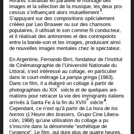
Álva­rez tra­vaillait en paral­lèle le mon­tage des
images et la sélec­tion de la musique, les deux pro­
3
ces­sus s’influençant alors mutuel­le­ment
.
S’appuyant sur des com­po­si­tions spé­cia­le­ment
créées par Leo Brou­wer ou sur des chan­sons
popu­laires, il uti­li­sait le son comme fil conduc­teur,
et il réa­li­sait des anti­no­mies et des contre­points
entre la bande-son et les images, pro­dui­sant ain­si
de nou­velles images men­tales chez le spectateur.
En Argen­tine, Fer­nan­do Bir­ri, fon­da­teur de l’Institut
de Ciné­ma­to­gra­phie de l’Université Natio­nale du
Lit­to­ral, s’est inté­res­sé au col­lage, en par­ti­cu­lier
dans le court-métrage
La pam­pa grin­ga
(1963).
Dans ce film, il a éla­bo­ré un col­lage à par­tir de
e
pho­to­gra­phies du XIX
siècle et de quelques ani­
ma­tions pour retra­cer la vie des immi­grants ita­liens
e
4
arri­vés à San­ta Fe à la fin du XVIII
siècle
.
Cepen­dant, ce n’est qu’à par­tir de
La hora de los
hor­nos
(
L’Heure des bra­siers,
Gru­po Cine Libe­ra­
ción, 1968) qu’une uti­li­sa­tion du col­lage a pu
s’inscrire dans la dénom­mée “esthé­tique de
l’urgence”. Le film, qui dure plus de quatre heures,