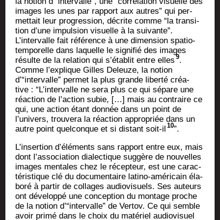
la notion d’“intervalle”, une “cor­ré­la­tion visuelle des
images les unes par rap­port aux autres” qui per­
met­tait leur pro­gres­sion, décrite comme “la tran­si­
tion d’une impul­sion visuelle à la sui­vante”.
L’intervalle fait réfé­rence à une dimen­sion spa­tio-
tem­po­relle dans laquelle le signi­fié des images
9
résulte de la rela­tion qui s’établit entre elles
.
Comme l’explique Gilles Deleuze, la notion
d’“intervalle” per­met la plus grande liber­té créa­
tive : “L’intervalle ne sera plus ce qui sépare une
réac­tion de l’action subie, […] mais au contraire ce
qui, une action étant don­née dans un point de
l’univers, trou­ve­ra la réac­tion appro­priée dans un
10
autre point quel­conque et si dis­tant soit-il
”.
L’insertion d’éléments sans rap­port entre eux, mais
dont l’association dia­lec­tique sug­gère de nou­velles
images men­tales chez le récep­teur, est une carac­
té­ris­tique clé du docu­men­taire lati­no-amé­ri­cain éla­
bo­ré à par­tir de col­lages audio­vi­suels. Ses auteurs
ont déve­lop­pé une concep­tion du mon­tage proche
de la notion d’“intervalle” de Ver­tov. Ce qui semble
avoir pri­mé dans le choix du maté­riel audio­vi­suel