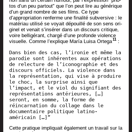
non sans un cer­tain humour, par l’expression “pho­
tos d’un peu par­tout” que l’on peut lire au géné­rique
d’un grand nombre de ses films. Ce type
d’appropriation ren­ferme une fina­li­té sub­ver­sive : le
maté­riau uti­li­sé se voyait dépouillé de son sens ori­
gi­nel et venait s’insérer dans un dis­cours cri­tique,
voire bel­li­gé­rant, char­gé d’une pro­fonde vio­lence
11
visuelle. Comme l’explique María Lui­sa Orte­ga
:
Dans bien des cas, l’ironie et même la 
parodie sont inhérentes aux opérations 
de relecture de l’iconographie et des 
discours officiels. La violence dans 
la représentation, qui vise à produire 
le choc, la surprise ainsi que 
l’impact, et le viol du signifiant des 
représentations antérieures, […] 
seront, en somme, la forme de 
réincarnation du collage dans le 
documentaire politique latino-
américain […]”
Cette pra­tique impli­quait éga­le­ment un tra­vail sur la