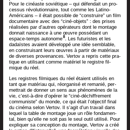
Pour le cinéaste sovié­tique – qui défen­dait un pro­
ces­sus révo­lu­tion­naire, tout comme les Lati­no-
Amé­ri­cains – il était pos­sible de “construire” un film
docu­men­taire avec des “ciné-objets” : des prises
réa­li­sées par d’autres opé­ra­teurs dont le mon­tage
don­nait nais­sance à une œuvre pos­sé­dant un
8
espace-temps auto­nome
. Les futu­ristes et les
dadaïstes avaient déve­lop­pé une idée sem­blable,
en construi­sant leurs œuvres à par­tir de maté­riaux
de diverses pro­ve­nances. Ver­tov a repris cette pra­
tique en uti­li­sant comme maté­riel le registre fil­
mique du réel.
Les registres fil­miques du réel étaient uti­li­sés en
tant que maté­riau qui, réor­ga­ni­sé et rema­nié, per­
met­trait de don­ner un sens aux phé­no­mènes de la
vie, c’est-à-dire d’opérer le “ciné-déchif­fre­ment
com­mu­niste” du monde, ce qui était l’objectif final
du ciné­ma selon Ver­tov. Il s’agit d’un tra­vail dans
lequel la table de mon­tage joue un rôle fon­da­men­
tal, bien qu’elle ne soit pas le seul outil uti­li­sé. Pour
expli­quer sa concep­tion du mon­tage, Ver­tov a créé