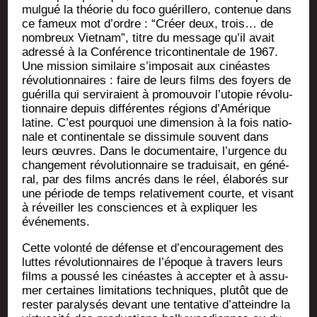
mul­gué la théo­rie du foco gué­rille­ro, conte­nue dans
ce fameux mot d’ordre : “Créer deux, trois… de
nom­breux Viet­nam”, titre du mes­sage qu’il avait
adres­sé à la Confé­rence tri­con­ti­nen­tale de 1967.
Une mis­sion simi­laire s’imposait aux cinéastes
révo­lu­tion­naires : faire de leurs films des foyers de
gué­rilla qui ser­vi­raient à pro­mou­voir l’utopie révo­lu­
tion­naire depuis dif­fé­rentes régions d’Amérique
latine. C’est pour­quoi une dimen­sion à la fois natio­
nale et conti­nen­tale se dis­si­mule sou­vent dans
leurs œuvres. Dans le docu­men­taire, l’urgence du
chan­ge­ment révo­lu­tion­naire se tra­dui­sait, en géné­
ral, par des films ancrés dans le réel, éla­bo­rés sur
une période de temps rela­ti­ve­ment courte, et visant
à réveiller les consciences et à expli­quer les
événements.
Cette volon­té de défense et d’encouragement des
luttes révo­lu­tion­naires de l’époque à tra­vers leurs
films a pous­sé les cinéastes à accep­ter et à assu­
mer cer­taines limi­ta­tions tech­niques, plu­tôt que de
res­ter para­ly­sés devant une ten­ta­tive d’atteindre la