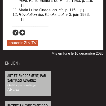
ment,
Paris, Édi­tions de Minuit, 1983, p. 118.
María Lui­sa Orte­ga,
op. cit.,
p. 115.
Révo­lu­tion des Kinoks,
Lef
nº 3, juin 1923.
soutenir ZIN TV
Mis en ligne le 10 décembre 2020
EN LIEN :
ART ET ENGAGEMENT, PAR
SANTIAGO ALVAREZ
Outil - par Santiago
Alvarez
ENTRETIEN AVEC SANTIAGO