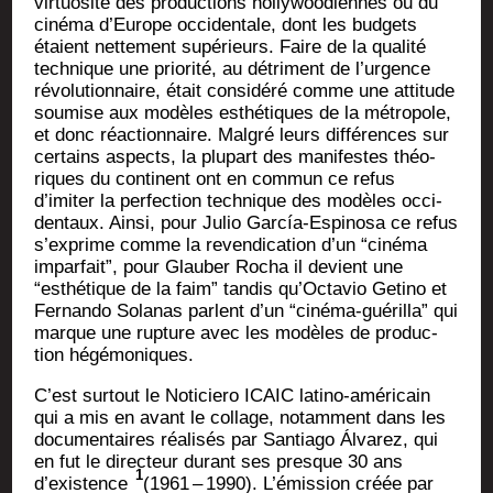
vir­tuo­si­té des pro­duc­tions hol­ly­woo­diennes ou du
ciné­ma d’Europe occi­den­tale, dont les bud­gets
étaient net­te­ment supé­rieurs. Faire de la qua­li­té
tech­nique une prio­ri­té, au détri­ment de l’urgence
révo­lu­tion­naire, était consi­dé­ré comme une atti­tude
sou­mise aux modèles esthé­tiques de la métro­pole,
et donc réac­tion­naire. Mal­gré leurs dif­fé­rences sur
cer­tains aspects, la plu­part des mani­festes théo­
riques du conti­nent ont en com­mun ce refus
d’imiter la per­fec­tion tech­nique des modèles occi­
den­taux. Ain­si, pour Julio García-Espi­no­sa ce refus
s’exprime comme la reven­di­ca­tion d’un “ciné­ma
impar­fait”, pour Glau­ber Rocha il devient une
“esthé­tique de la faim” tan­dis qu’Octavio Geti­no et
Fer­nan­do Sola­nas parlent d’un “ciné­ma-gué­rilla” qui
marque une rup­ture avec les modèles de pro­duc­
tion hégémoniques.
C’est sur­tout le Noti­cie­ro ICAIC lati­no-amé­ri­cain
qui a mis en avant le col­lage, notam­ment dans les
docu­men­taires réa­li­sés par San­tia­go Álva­rez, qui
en fut le direc­teur durant ses presque 30 ans
1
d’existence
(1961 – 1990). L’émission créée par