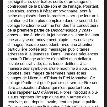
les signi­fiants des textes écrits et un usage en
contre­point de la bande-son et de l’image. Pour­tant,
ces traits, encore à l’état embryon­naire, sont à
peine esquis­sés dans le pre­mier alors que leur arti­
cu­la­tion est bien plus com­plexe dans le second. Le
col­lage fonc­tionne comme l’un des fils conduc­teurs
de la pre­mière par­tie de
Des­co­me­di­dos y chas­
cones
–
une étude de la jeu­nesse chi­lienne incluant
une ana­lyse du mou­ve­ment hip­pie. Les col­lages
d’images fixes se suc­cèdent, avec une atten­tion
par­ti­cu­lière por­tée aux mes­sages publi­ci­taires
adres­sés à la jeu­nesse. Dans l’une des séquences
appa­raît l’image ani­mée d’un billet d’un dol­lar à
l’ovale cen­tral vide, dans lequel défilent, à la
manière des sym­boles d’une machine à sous, des
bombes, des images de femmes nues et les
visages de Nixon et d’Eduardo Frei Mon­tal­va. Ce
col­lage fébrile est gui­dé par ce qui semble être une
libre asso­cia­tion d’idées qui n’est pour­tant pas
sans rap­pe­ler
LBJ
d’Álvarez. Flores intro­duit à plu­
sieurs reprises l’image d’une main armée d’un
revol­ver, qui, depuis l’ovale, tient en joue le public.
Cette agres­sion expli­cite vise à faire réagir celui-ci