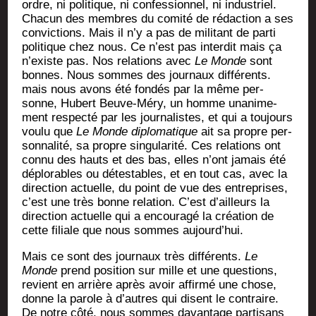
ordre, ni poli­tique, ni confes­sion­nel, ni indus­triel.
Cha­cun des membres du comi­té de rédac­tion a ses
convic­tions. Mais il n’y a pas de mili­tant de par­ti
poli­tique chez nous. Ce n’est pas inter­dit mais ça
n’existe pas. Nos rela­tions avec
Le Monde
sont
bonnes. Nous sommes des jour­naux dif­fé­rents.
mais nous avons été fon­dés par la même per­
sonne, Hubert Beuve-Méry, un homme una­ni­me­
ment res­pec­té par les jour­na­listes, et qui a tou­jours
vou­lu que
Le Monde diplo­ma­tique
ait sa propre per­
son­na­li­té, sa propre sin­gu­la­ri­té. Ces rela­tions ont
connu des hauts et des bas, elles n’ont jamais été
déplo­rables ou détes­tables, et en tout cas, avec la
direc­tion actuelle, du point de vue des entre­prises,
c’est une très bonne rela­tion. C’est d’ailleurs la
direc­tion actuelle qui a encou­ra­gé la créa­tion de
cette filiale que nous sommes aujourd’hui.
Mais ce sont des jour­naux très dif­fé­rents.
Le
Monde
prend posi­tion sur mille et une ques­tions,
revient en arrière après avoir affir­mé une chose,
donne la parole à d’autres qui disent le contraire.
De notre côté, nous sommes davan­tage par­ti­sans