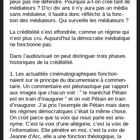
peux pas me défendre. Pour­quoi a‑t-on créé tant de
média­teurs ? D’ici dix ans il n’y aura pas un média
sans média­teur, il fau­dra donc réflé­chir à la fonc­
tion des média­teurs. Qui sur­veille les médiateurs ?
La cré­di­bi­li­té s’est effon­drée, comme un régime qui
n’est plus cru. Aujourd’hui la démo­cra­tie média­tique
ne fonc­tionne pas.
Dans l’audiovisuel on peut dis­tin­guer trois phases
his­to­riques de la crédibilité.
1. Les actua­li­tés ciné­ma­to­gra­phiques fonc­tion­
naient sur le prin­cipe du docu­men­taire à com­men­
taire. Un com­men­taire est pléo­nas­tique par rap­port
aux images que cha­cun voit : ” le maré­chal Pétain
est en train d’inaugurer ” et on voit Pétain en train
d’inaugurer. J’ai pris l’exemple de Pétain mais dans
les régimes démo­cra­tiques c’était la même chose.
On croit parce que la voix qui nous parle est ano­
nyme. C’est la voix d’une allé­go­rie, c’est la voix de
l’information. Elle pénètre en moi, c’est la voix de
Jeanne d’Arc, elle a une fonc­tion théo­lo­gique, la