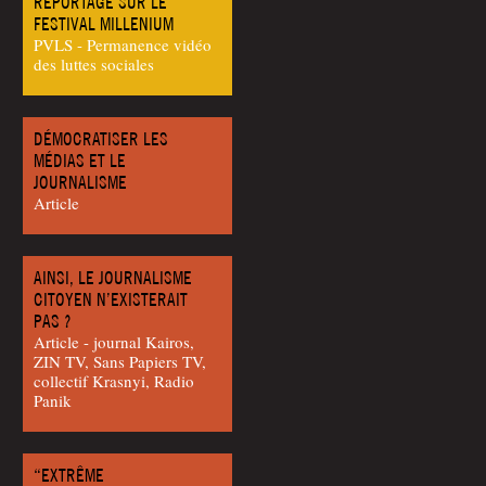
REPORTAGE SUR LE
FESTIVAL MILLENIUM
PVLS - Permanence vidéo
des luttes sociales
DÉMOCRATISER LES
MÉDIAS ET LE
JOURNALISME
Article
AINSI, LE JOURNALISME
CITOYEN N’EXISTERAIT
PAS ?
Article - jour­nal Kai­ros,
ZIN TV, Sans Papiers TV,
col­lec­tif Kras­nyi, Radio
Panik
“EXTRÊME