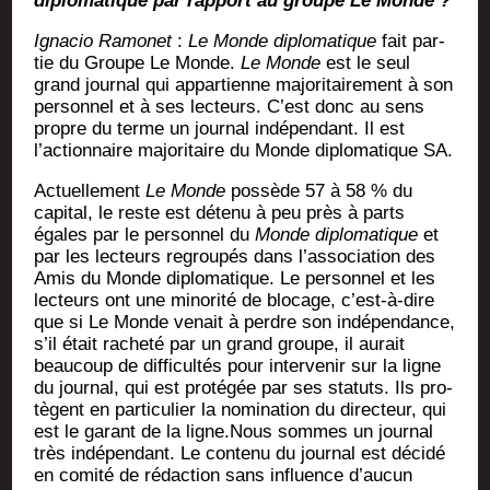
diplo­ma­tique par rap­port au groupe Le Monde ?
Igna­cio Ramo­net
:
Le Monde diplo­ma­tique
fait par­
tie du Groupe Le Monde.
Le Monde
est le seul
grand jour­nal qui appar­tienne majo­ri­tai­re­ment à son
per­son­nel et à ses lec­teurs. C’est donc au sens
propre du terme un jour­nal indé­pen­dant. Il est
l’actionnaire majo­ri­taire du Monde diplo­ma­tique SA.
Actuel­le­ment
Le Monde
pos­sède 57 à 58 % du
capi­tal, le reste est déte­nu à peu près à parts
égales par le per­son­nel du
Monde diplo­ma­tique
et
par les lec­teurs regrou­pés dans l’association des
Amis du Monde diplo­ma­tique. Le per­son­nel et les
lec­teurs ont une mino­ri­té de blo­cage, c’est-à-dire
que si Le Monde venait à perdre son indé­pen­dance,
s’il était rache­té par un grand groupe, il aurait
beau­coup de dif­fi­cul­tés pour inter­ve­nir sur la ligne
du jour­nal, qui est pro­té­gée par ses sta­tuts. Ils pro­
tègent en par­ti­cu­lier la nomi­na­tion du direc­teur, qui
est le garant de la ligne.Nous sommes un jour­nal
très indé­pen­dant. Le conte­nu du jour­nal est déci­dé
en comi­té de rédac­tion sans influence d’aucun