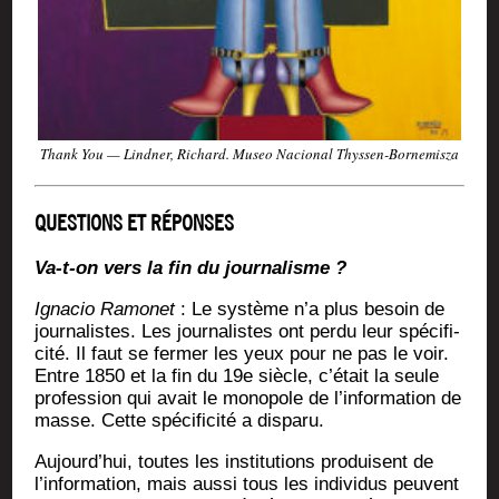
Thank You — Lind­ner, Richard. Museo Nacio­nal Thyssen-Bornemisza
QUESTIONS ET RÉPONSES
Va-t-on vers la fin du journalisme ?
Igna­cio Ramo­net
: Le sys­tème n’a plus besoin de
jour­na­listes. Les jour­na­listes ont per­du leur spé­ci­fi­
ci­té. Il faut se fer­mer les yeux pour ne pas le voir.
Entre 1850 et la fin du 19e siècle, c’était la seule
pro­fes­sion qui avait le mono­pole de l’information de
masse. Cette spé­ci­fi­ci­té a disparu.
Aujourd’hui, toutes les ins­ti­tu­tions pro­duisent de
l’information, mais aus­si tous les indi­vi­dus peuvent