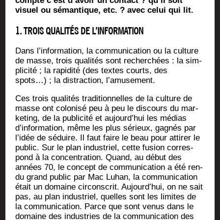
compte c’est d’avoir un contact ? qu’il soit
visuel ou séman­tique, etc. ? avec celui qui lit.
1. TROIS QUALITÉS DE L’INFORMATION
Dans l’information, la com­mu­ni­ca­tion ou la culture
de masse, trois qua­li­tés sont recher­chées : la sim­
pli­ci­té ; la rapi­di­té (des textes courts, des
spots…) ; la dis­trac­tion, l’amusement.
Ces trois qua­li­tés tra­di­tion­nelles de la culture de
masse ont colo­ni­sé peu à peu le dis­cours du mar­
ke­ting, de la publi­ci­té et aujourd’hui les médias
d’information, même les plus sérieux, gagnés par
l’idée de séduire. Il faut faire le beau pour atti­rer le
public. Sur le plan indus­triel, cette fusion cor­res­
pond à la concen­tra­tion. Quand, au début des
années 70, le concept de com­mu­ni­ca­tion a été ren­
du grand public par Mac Luhan, la com­mu­ni­ca­tion
était un domaine cir­cons­crit. Aujourd’hui, on ne sait
pas, au plan indus­triel, quelles sont les limites de
la com­mu­ni­ca­tion. Parce que sont venus dans le
domaine des indus­tries de la com­mu­ni­ca­tion des