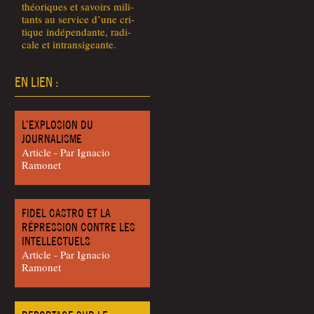
théo­riques et savoirs mili­
tants au ser­vice d’une cri­
tique indé­pen­dante, radi­
cale et intransigeante.
EN LIEN :
L’EXPLOSION DU
JOURNALISME
Article - Par Igna­cio
Ramonet
FIDEL CASTRO ET LA
RÉPRESSION CONTRE LES
INTELLECTUELS
Article - Par Igna­cio
Ramonet