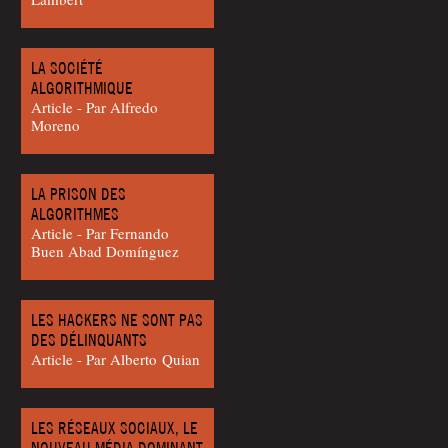
LA SOCIÉTÉ
ALGORITHMIQUE
Article - Par Alfre­do
Moreno
LA PRISON DES
ALGORITHMES
Article - Par Fer­nan­do
Buen Abad Domínguez
LES HACKERS NE SONT PAS
DES DÉLINQUANTS
Article - Par Alber­to Quian
LES RÉSEAUX SOCIAUX, LE
NOUVEAU MÉDIA DOMINANT