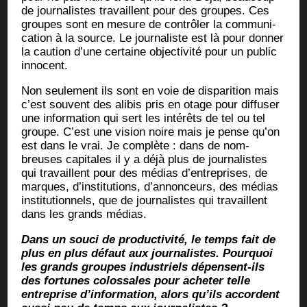
de jour­na­listes tra­vaillent pour des groupes. Ces
groupes sont en mesure de contrô­ler la com­mu­ni­
ca­tion à la source. Le jour­na­liste est là pour don­ner
la cau­tion d’une cer­taine objec­ti­vi­té pour un public
innocent.
Non seule­ment ils sont en voie de dis­pa­ri­tion mais
c’est sou­vent des ali­bis pris en otage pour dif­fu­ser
une infor­ma­tion qui sert les inté­rêts de tel ou tel
groupe. C’est une vision noire mais je pense qu’on
est dans le vrai. Je com­plète : dans de nom­
breuses capi­tales il y a déjà plus de jour­na­listes
qui tra­vaillent pour des médias d’entreprises, de
marques, d’institutions, d’annonceurs, des médias
ins­ti­tu­tion­nels, que de jour­na­listes qui tra­vaillent
dans les grands médias.
Dans un sou­ci de pro­duc­ti­vi­té, le temps fait de
plus en plus défaut aux jour­na­listes. Pour­quoi
les grands groupes indus­triels dépensent-ils
des for­tunes colos­sales pour ache­ter telle
entre­prise d’information, alors qu’ils accordent