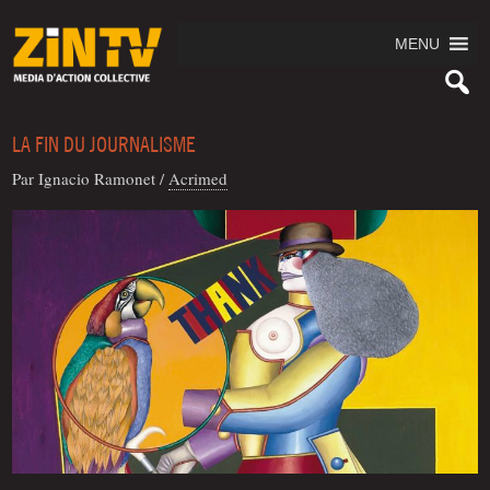
MENU
LA FIN DU JOURNALISME
Par Igna­cio Ramonet
/
Acri­med