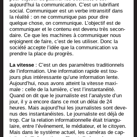
aujourd’hui la com­mu­ni­ca­tion. C’est un lubri­fiant
social. Com­mu­ni­quer est un verbe intran­si­tif dans
la réa­li­té : on ne com­mu­nique pas pour dire
quelque chose, on com­mu­nique. L’objectif est de
com­mu­ni­quer et le conte­nu est deve­nu très secon­
daire. Ce que les machines à com­mu­ni­quer nous
enjoignent de faire, c’est de les uti­li­ser. Donc la
socié­té accepte l’idée que la com­mu­ni­ca­tion va
prendre la place du progrès.
La vitesse
: C’est un des para­mètres tra­di­tion­nels
de l’information. Une infor­ma­tion rapide est tou­
jours plus inté­res­sante qu’une infor­ma­tion lente.
Aujourd’hui, nous avons atteint la vitesse maxi­
male : celle de la lumière, c’est l’instantanéité.
Quand on dit que le jour­na­liste est l’analyste d’un
jour, il y a encore dans ce mot un délai de 24
heures. Mais aujourd’hui les jour­na­listes sont deve­
nus des ins­tan­ta­néistes. Le jour­na­liste est déjà de
trop. Car la rela­tion infor­ma­tion­nelle était tri­an­gu­
laire, entre l’événement, le média­teur, et le citoyen.
Mais dans le sys­tème actuel, les camé­ras de cap­