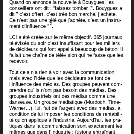
Quand on annon­cé la nou­velle à Bouygues, les
conseillers ont dit : “lais­sez tom­ber !”. Bouygues a
dit ” c’est offert, c’est très bon mar­ché, j’achète.
Ce n’est pas une télé que j’achète, c’est un ins­tru­
2
ment d’influence “
.
LCI a été créée sur le même objec­tif. 365 jour­naux
télé­vi­sés du soir c’est insuf­fi­sant pour les mil­liers
de déci­deurs qui font appel à beau­coup de béton. Il
fal­lait une chaîne de télé­vi­sion qui ne fasse que les
recevoir.
Tout cela n’a rien à voir avec la com­mu­ni­ca­tion
mais avec l’idée que les déci­deurs se font de
l’influence des médias. Des groupes peuvent com­
prendre qu’ils n’ont pas besoin des médias. Des
groupes indus­triels ont des médias comme une
dan­seuse. Un groupe média­tique (Mur­doch, Time-
War­ner…), lui, fait de l’argent avec des médias, à
condi­tion de lui impo­ser les condi­tions de ren­ta­bi­li­
té qu’on applique à l’industrie. Aujourd’hui, les pra­
tiques dans la com­mu­ni­ca­tion sont exac­te­ment les
mêmes que dans l’industrie : fusions entraî­nant