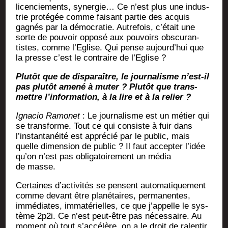
licen­cie­ments, syner­gie… Ce n’est plus une indus­
trie pro­té­gée comme fai­sant par­tie des acquis
gagnés par la démo­cra­tie. Autre­fois, c’était une
sorte de pou­voir oppo­sé aux pou­voirs obs­cu­ran­
tistes, comme l’Eglise. Qui pense aujourd’hui que
la presse c’est le contraire de l’Eglise ?
Plu­tôt que de dis­pa­raître, le jour­na­lisme n’est-il
pas plu­tôt ame­né à muter ? Plu­tôt que trans­
mettre l’information, à la lire et à la relier ?
Igna­cio Ramo­net
: Le jour­na­lisme est un métier qui
se trans­forme. Tout ce qui consiste à fuir dans
l’instantanéité est appré­cié par le public, mais
quelle dimen­sion de public ? Il faut accep­ter l’idée
qu’on n’est pas obli­ga­toi­re­ment un média
de masse.
Cer­taines d’activités se pensent auto­ma­ti­que­ment
comme devant être pla­né­taires, per­ma­nentes,
immé­diates, imma­té­rielles, ce que j’appelle le sys­
tème 2p2i. Ce n’est peut-être pas néces­saire. Au
moment où tout s’accélère, on a le droit de ralen­tir.