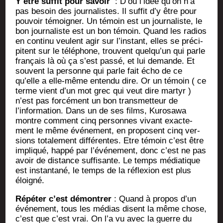
Y être suf­fit pour savoir
: D’où l’idée qu’on n’a
pas besoin des jour­na­listes. Il suf­fit d’y être pour
pou­voir témoi­gner. Un témoin est un jour­na­liste, le
bon jour­na­liste est un bon témoin. Quand les radios
en conti­nu veulent agir sur l’instant, elles se pré­ci­
pitent sur le télé­phone, trouvent quelqu’un qui parle
fran­çais là où ça s’est pas­sé, et lui demande. Et
sou­vent la per­sonne qui parle fait écho de ce
qu’elle a elle-même enten­du dire. Or un témoin ( ce
terme vient d’un mot grec qui veut dire mar­tyr )
n’est pas for­cé­ment un bon trans­met­teur de
l’information. Dans un de ses films, Kuro­sa­wa
montre com­ment cinq per­sonnes vivant exac­te­
ment le même évé­ne­ment, en pro­posent cinq ver­
sions tota­le­ment dif­fé­rentes. Etre témoin c’est être
impli­qué, hap­pé par l’événement, donc c’est ne pas
avoir de dis­tance suf­fi­sante. Le temps média­tique
est ins­tan­ta­né, le temps de la réflexion est plus
éloigné.
Répé­ter c’est démon­trer
: Quand à pro­pos d’un
évé­ne­ment, tous les médias disent la même chose,
c’est que c’est vrai. On l’a vu avec la guerre du