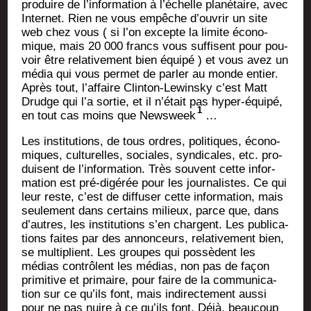
pro­duire de l’information à l’échelle pla­né­taire, avec
Inter­net. Rien ne vous empêche d’ouvrir un site
web chez vous ( si l’on excepte la limite éco­no­
mique, mais 20 000 francs vous suf­fisent pour pou­
voir être rela­ti­ve­ment bien équi­pé ) et vous avez un
média qui vous per­met de par­ler au monde entier.
Après tout, l’affaire Clin­ton-Lewins­ky c’est Matt
Drudge qui l’a sor­tie, et il n’était pas hyper-équi­pé,
1
en tout cas moins que News­week
…
Les ins­ti­tu­tions, de tous ordres, poli­tiques, éco­no­
miques, cultu­relles, sociales, syn­di­cales, etc. pro­
duisent de l’information. Très sou­vent cette infor­
ma­tion est pré-digé­rée pour les jour­na­listes. Ce qui
leur reste, c’est de dif­fu­ser cette infor­ma­tion, mais
seule­ment dans cer­tains milieux, parce que, dans
d’autres, les ins­ti­tu­tions s’en chargent. Les publi­ca­
tions faites par des annon­ceurs, rela­ti­ve­ment bien,
se mul­ti­plient. Les groupes qui pos­sèdent les
médias contrôlent les médias, non pas de façon
pri­mi­tive et pri­maire, pour faire de la com­mu­ni­ca­
tion sur ce qu’ils font, mais indi­rec­te­ment aus­si
pour ne pas nuire à ce qu’ils font. Déjà, beau­coup