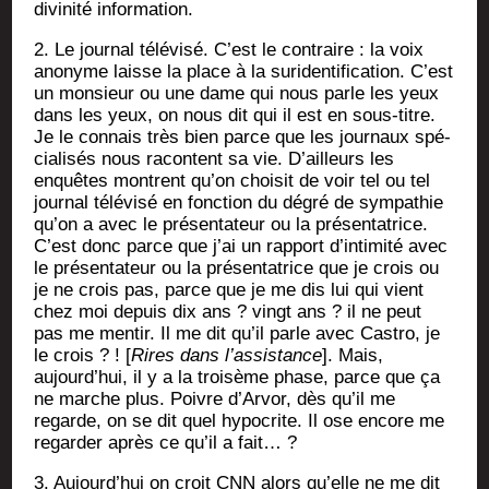
divi­ni­té information.
2. Le jour­nal télé­vi­sé. C’est le contraire : la voix
ano­nyme laisse la place à la suri­den­ti­fi­ca­tion. C’est
un mon­sieur ou une dame qui nous parle les yeux
dans les yeux, on nous dit qui il est en sous-titre.
Je le connais très bien parce que les jour­naux spé­
cia­li­sés nous racontent sa vie. D’ailleurs les
enquêtes montrent qu’on choi­sit de voir tel ou tel
jour­nal télé­vi­sé en fonc­tion du dégré de sym­pa­thie
qu’on a avec le pré­sen­ta­teur ou la pré­sen­ta­trice.
C’est donc parce que j’ai un rap­port d’intimité avec
le pré­sen­ta­teur ou la pré­sen­ta­trice que je crois ou
je ne crois pas, parce que je me dis lui qui vient
chez moi depuis dix ans ? vingt ans ? il ne peut
pas me men­tir. Il me dit qu’il parle avec Cas­tro, je
le crois ? ! [
Rires dans l’assistance
]. Mais,
aujourd’hui, il y a la troi­sème phase, parce que ça
ne marche plus. Poivre d’Arvor, dès qu’il me
regarde, on se dit quel hypo­crite. Il ose encore me
regar­der après ce qu’il a fait… ?
3. Aujourd’hui on croit CNN alors qu’elle ne me dit