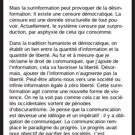
Mais la sur­in­for­ma­tion peut pro­vo­quer de la dés­in­
for­ma­tion. Il existe une cen­sure démo­cra­tique. La
cen­sure est une don­née struc­tu­relle de tout pou­
voir. Actuel­le­ment, le sys­tème cen­sure par sur­pro­
duc­tion, par asphyxie de celui qui consomme.
Dans la tra­di­tion huma­niste et démo­cra­tique, on
éta­blit un lien entre la quan­ti­té d’information et la
quan­ti­té de liber­té. Au fur et à mesure que je
réclame le droit de com­mu­ni­quer, que j’ajoute de
l’information, cela va favo­ri­ser la liber­té. Désor­
mais, ajou­ter de l’information n’augmente pas la
liber­té. Peut-être allons-nous vers une socié­té ou
infi­nie infor­ma­tion égale à zéro liber­té. Cette sur­in­
for­ma­tion agit comme une nou­velle forme de vio­
lence. On ne la voit pas comme cela car les socié­
tés occi­den­tales sortent de périodes
d’obscurantisme. Je pense que la com­mu­ni­ca­tion
est deve­nue une idé­lo­gie et un impé­ra­tif : il y a obli­
ga­tion de com­mu­ni­quer. La com­mu­ni­ca­tion rem­
place le para­digme du pro­grès. Le pro­grès avait
pour objec­tif de paci­fier les socié­tés, c’est