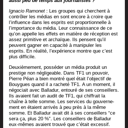
aus­si peu de temps aux journalistes ?
Igna­cio Ramo­net
: Les groupes qui cherchent à
contrô­ler les médias en sont encore à croire que
l’influence dans les esprits est pro­por­tion­nelle à
l’importance du média. Leur connais­sance de ce
qu’on appelle les effets en matière de récep­tion est
assez pri­mi­tive et archaïque. Ils pensent qu’il
peuvent gagner en capa­ci­té à mani­pu­ler les
esprits. En réa­li­té, l’expérience montre que c’est
plus difficile.
Deuxiè­me­ment, pos­sé­der un média pro­duit un
pres­tige non négli­geable. Dans TF1 un pou­voir,
Pierre Péan a bien mon­tré quel était l’objectif de
Bouygues quand il a rache­té TF1. A un moment, il
négo­ciait avec Bal­la­dur, entou­ré de ses conseillers.
Ils avaient fait un audit de TF1, qui chif­frait la
chaîne à telle somme. Les ser­vices du gou­ver­ne­
ment en étaient arri­vés à peu près à la même
somme. Et Bal­la­dur avait dit à ses conseillers “ce
sera ça, plus 20 %”. Les conseillers de Bal­la­dur
eux-mêmes avaient trou­vé que c’était exces­sif.