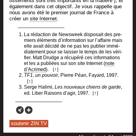
tis­se­ments sont très impor­tants en la matière ), et
éga­le­ment dans cet objec­tif. Je vous rap­pelle que
nous avons été le pre­mier jour­nal de France à
créer un
site Inter­net
.
La rédac­tion de News­week dis­po­sait des pre­
miers élé­ments d’information sur l’affaire mais
elle avait déci­dé de ne pas les publier immé­
dia­te­ment pour se lais­ser le temps de les véri­
fier. Matt Drudge a récu­pé­ré ces infor­ma­tions
et les a publiées sur son site Inter­net (
note
d’Acrimed
).
TF1, un pou­voir
, Pierre Péan, Fayard, 1997.
Serge Hali­mi,
Les nou­veaux chiens de garde
,
ed. Liber Rai­sons d’agir, 1997.
soutenir ZIN TV