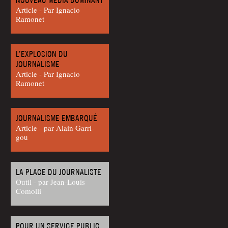
Article - Par Igna­cio
Ramonet
L’EXPLOSION DU
JOURNALISME
Article - Par Igna­cio
Ramonet
JOURNALISME EMBARQUÉ
Article - par Alain Gar­ri­
gou
LA PLACE DU JOURNALISTE
Outil - par Jean-Louis
Comolli
POUR UN SERVICE PUBLIC