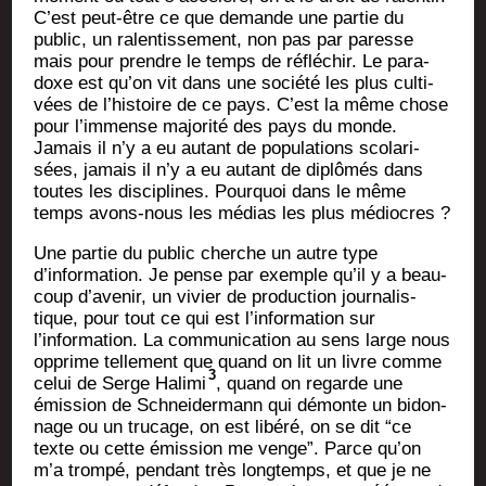
C’est peut-être ce que demande une par­tie du
public, un ralen­tis­se­ment, non pas par paresse
mais pour prendre le temps de réflé­chir. Le para­
doxe est qu’on vit dans une socié­té les plus culti­
vées de l’histoire de ce pays. C’est la même chose
pour l’immense majo­ri­té des pays du monde.
Jamais il n’y a eu autant de popu­la­tions sco­la­ri­
sées, jamais il n’y a eu autant de diplô­més dans
toutes les dis­ci­plines. Pour­quoi dans le même
temps avons-nous les médias les plus médiocres ?
Une par­tie du public cherche un autre type
d’information. Je pense par exemple qu’il y a beau­
coup d’avenir, un vivier de pro­duc­tion jour­na­lis­
tique, pour tout ce qui est l’information sur
l’information. La com­mu­ni­ca­tion au sens large nous
opprime tel­le­ment que quand on lit un livre comme
3
celui de Serge Hali­mi
, quand on regarde une
émis­sion de Schnei­der­mann qui démonte un bidon­
nage ou un tru­cage, on est libé­ré, on se dit “ce
texte ou cette émis­sion me venge”. Parce qu’on
m’a trom­pé, pen­dant très long­temps, et que je ne