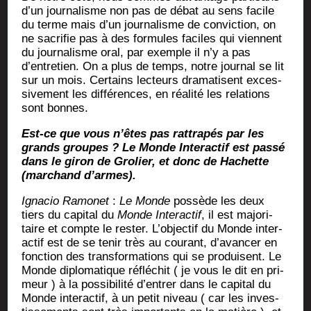
d’un jour­na­lisme non pas de débat au sens facile
du terme mais d’un jour­na­lisme de convic­tion, on
ne sacri­fie pas à des for­mules faciles qui viennent
du jour­na­lisme oral, par exemple il n’y a pas
d’entretien. On a plus de temps, notre jour­nal se lit
sur un mois. Cer­tains lec­teurs dra­ma­tisent exces­
si­ve­ment les dif­fé­rences, en réa­li­té les rela­tions
sont bonnes.
Est-ce que vous n’êtes pas rat­tra­pés par les
grands groupes ? Le Monde Inter­ac­tif est pas­sé
dans le giron de Gro­lier, et donc de Hachette
(mar­chand d’armes).
Igna­cio Ramo­net
:
Le Monde
pos­sède les deux
tiers du capi­tal du
Monde Inter­ac­tif
, il est majo­ri­
taire et compte le res­ter. L’objectif du Monde inter­
ac­tif est de se tenir très au cou­rant, d’avancer en
fonc­tion des trans­for­ma­tions qui se pro­duisent. Le
Monde diplo­ma­tique réflé­chit ( je vous le dit en pri­
meur ) à la pos­si­bi­li­té d’entrer dans le capi­tal du
Monde inter­ac­tif, à un petit niveau ( car les inves­