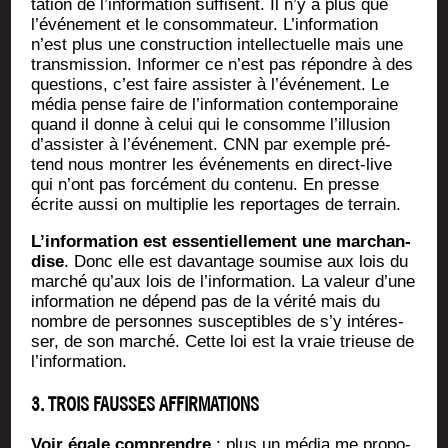
ta­tion de l’information suf­fisent. Il n’y a plus que
l’événement et le consom­ma­teur. L’information
n’est plus une construc­tion intel­lec­tuelle mais une
trans­mis­sion. Infor­mer ce n’est pas répondre à des
ques­tions, c’est faire assis­ter à l’événement. Le
média pense faire de l’information contem­po­raine
quand il donne à celui qui le consomme l’illusion
d’assister à l’événement. CNN par exemple pré­
tend nous mon­trer les évé­ne­ments en direct-live
qui n’ont pas for­cé­ment du conte­nu. En presse
écrite aus­si on mul­ti­plie les repor­tages de terrain.
L’information est essen­tiel­le­ment une mar­chan­
dise
. Donc elle est davan­tage sou­mise aux lois du
mar­ché qu’aux lois de l’information. La valeur d’une
infor­ma­tion ne dépend pas de la véri­té mais du
nombre de per­sonnes sus­cep­tibles de s’y inté­res­
ser, de son mar­ché. Cette loi est la vraie trieuse de
l’information.
3. TROIS FAUSSES AFFIRMATIONS
Voir égale com­prendre
: plus un média me pro­po­