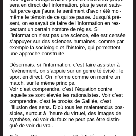
se­ra en direct de l’information, plus je serai satis­
fait parce que j’aurai le sen­ti­ment d’avoir été moi-
même le témoin de ce qui se passe. Jusqu’à pré­
sent, on essayait de faire de l’information en res­
pec­tant un cer­tain nombre de règles. Si
l’information n’est pas une science, elle est cen­sée
s’appuyer sur des sciences humaines, comme par
exemple la socio­lo­gie et l’histoire, qui per­mettent
une approche construite.
Désor­mais, si l’information, c’est faire assis­ter à
l’événement, on s’appuie sur un genre télé­vi­sé : le
sport en direct. On informe comme on montre un
match, sur le même principe.
Voir c’est com­prendre, c’est l’équation contre
laquelle se sont éle­vés les ratio­na­listes. Voir c’est
com­prendre, c’est le pro­cès de Gali­lée, c’est
l’illusion des sens. D’où tous les mal­en­ten­dus pos­
sibles, sur­tout à l’heure du vir­tuel, des images de
syn­thèse, où voir du faux ne peut pas être dis­tin­
gué de voir du vrai.