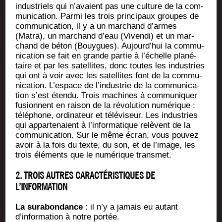
indus­triels qui n’avaient pas une culture de la com­
mu­ni­ca­tion. Par­mi les trois prin­ci­paux groupes de
com­mu­ni­ca­tion, il y a un mar­chand d’armes
(Matra), un mar­chand d’eau (Viven­di) et un mar­
chand de béton (Bouygues). Aujourd’hui la com­mu­
ni­ca­tion se fait en grande par­tie à l’échelle pla­né­
taire et par les satel­lites, donc toutes les indus­tries
qui ont à voir avec les satel­lites font de la com­mu­
ni­ca­tion. L’espace de l’industrie de la com­mu­ni­ca­
tion s’est éten­du. Trois machines à com­mu­ni­quer
fusionnent en rai­son de la révo­lu­tion numé­rique :
télé­phone, ordi­na­teur et télé­vi­seur. Les indus­tries
qui appar­te­naient à l’informatique relèvent de la
com­mu­ni­ca­tion. Sur le même écran, vous pou­vez
avoir à la fois du texte, du son, et de l’image, les
trois élé­ments que le numé­rique transmet.
2. TROIS AUTRES CARACTÉRISTIQUES DE
L’INFORMATION
La sur­abon­dance
: il n’y a jamais eu autant
d’information à notre portée.