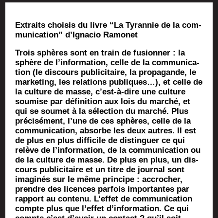
Extraits choi­sis du livre “La Tyran­nie de la com­
mu­ni­ca­tion” d’Ignacio Ramonet
Trois sphères sont en train de fusion­ner : la
sphère de l’information, celle de la com­mu­ni­ca­
tion (le dis­cours publi­ci­taire, la pro­pa­gande, le
mar­ke­ting, les rela­tions publiques…), et celle de
la culture de masse, c’est-à-dire une culture
sou­mise par défi­ni­tion aux lois du mar­ché, et
qui se sou­met à la sélec­tion du mar­ché. Plus
pré­ci­sé­ment, l’une de ces sphères, celle de la
com­mu­ni­ca­tion, absorbe les deux autres. Il est
de plus en plus dif­fi­cile de dis­tin­guer ce qui
relève de l’information, de la com­mu­ni­ca­tion ou
de la culture de masse. De plus en plus, un dis­
cours publi­ci­taire et un titre de jour­nal sont
ima­gi­nés sur le même prin­cipe : accro­cher,
prendre des licences par­fois impor­tantes par
rap­port au conte­nu. L’effet de com­mu­ni­ca­tion
compte plus que l’effet d’information. Ce qui