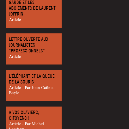
GARDE ET LES
ABOIEMENTS DE LAURENT
JOFFRIN
Article
LETTRE OUVERTE AUX
JOURNALISTES
“PROFESSIONNELS”
Article
L’ÉLÉPHANT ET LA QUEUE
DE LA SOURIS
Article - Par Joan Cañete
Bayle
À VOS CLAVIERS,
CITOYENS !
Article - Par Michel
Lambert