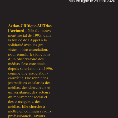
Mis en ligne le 24 mai 2020
Action-CRI­tique-MEDias
[Acri­med].
Née du mou­ve­
ment social de 1995, dans
la fou­lée de l’Appel à la
soli­da­ri­té avec les gré­
vistes, notre asso­cia­tion,
pour rem­plir les fonc­tions
d’un obser­va­toire des
médias s’est consti­tuée,
depuis sa créa­tion en 1996,
comme une asso­cia­tion-
car­re­four. Elle réunit des
jour­na­listes et sala­riés des
médias, des cher­cheurs et
uni­ver­si­taires, des acteurs
du mou­ve­ment social et
des « usa­gers » des
médias. Elle cherche à
mettre en com­mun savoirs
pro­fes­sion­nels, savoirs