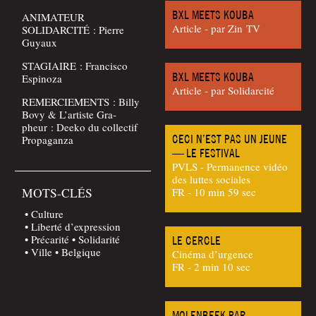
BXL MEETS KOUBA
ANIMATEUR
Article - par Zin TV
SOLIDARCITÉ : Pierre
Guyaux
STAGIAIRE : Fran­cis­co
BXL MEETS KOUBA
Espinoza
Article - par Soli­dar­ci­té
REMERCIEMENTS : Billy
Bovy & L’ar­tiste Gra­
pheur : Dee­ko du col­lec­tif
CECI N’EST PAS UN JEUNE
Propaganza
— LE FESTIVAL
PVLS - Permanence vidéo
des luttes sociales
MOTS-CLÉS
FR - 10 min 59 sec
Culture
Liberté d’expression
Précarité
Solidarité
LE CERCLE
Ville
Belgique
Cinéma d’urgence
FR - 2 min 10 sec
MOLENBEEK PAR