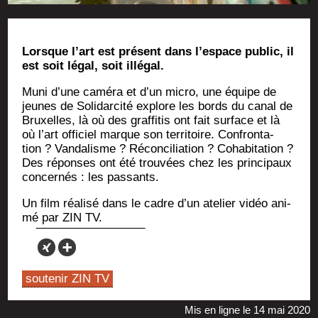
Lorsque l’art est pré­sent dans l’es­pace public, il
est soit légal, soit illégal.
Muni d’une camé­ra et d’un micro, une équipe de
jeunes de Soli­dar­ci­té explore les bords du canal de
Bruxelles, là où des graf­fi­tis ont fait sur­face et là
où l’art offi­ciel marque son ter­ri­toire. Confron­ta­
tion ? Van­da­lisme ? Récon­ci­lia­tion ? Coha­bi­ta­tion ?
Des réponses ont été trou­vées chez les prin­ci­paux
concer­nés : les passants.
Un film réa­li­sé dans le cadre d’un ate­lier vidéo ani­
mé par ZIN TV.
soutenir ZIN TV
Mis en ligne le 14 mai 2020