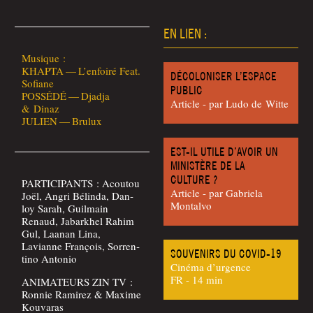
EN LIEN :
Musique :
KHAPTA — L’enfoiré Feat.
DÉCOLONISER L’ESPACE
Sofiane
PUBLIC
POSSÉDÉ — Djad­ja
Article - par Ludo de Witte
& Dinaz
JULIEN — Brulux
EST-IL UTILE D’AVOIR UN
MINISTÈRE DE LA
CULTURE ?
PARTICIPANTS : Acou­tou
Article - par Gabrie­la
Joël, Angri Bélin­da, Dan­
Montalvo
loy Sarah, Guil­main
Renaud, Jabar­khel Rahim
Gul, Laa­nan Lina,
Lavianne Fran­çois, Sor­ren­
SOUVENIRS DU COVID-19
ti­no Antonio
Cinéma d’urgence
FR - 14 min
ANIMATEURS ZIN TV :
Ron­nie Rami­rez & Maxime
Kouvaras